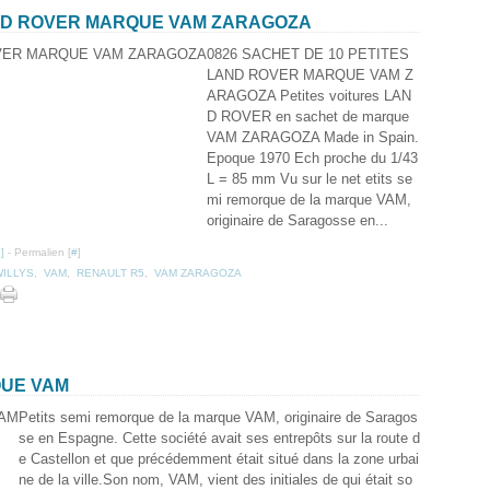
AND ROVER MARQUE VAM ZARAGOZA
0826 SACHET DE 10 PETITES
LAND ROVER MARQUE VAM Z
ARAGOZA Petites voitures LAN
D ROVER en sachet de marque
VAM ZARAGOZA Made in Spain.
Epoque 1970 Ech proche du 1/43
L = 85 mm Vu sur le net etits se
mi remorque de la marque VAM,
originaire de Saragosse en...
…
]
- Permalien [
#
]
WILLYS
,
VAM
,
RENAULT R5
,
VAM ZARAGOZA
QUE VAM
Petits semi remorque de la marque VAM, originaire de Saragos
se en Espagne. Cette société avait ses entrepôts sur la route d
e Castellon et que précédemment était situé dans la zone urbai
ne de la ville.Son nom, VAM, vient des initiales de qui était so