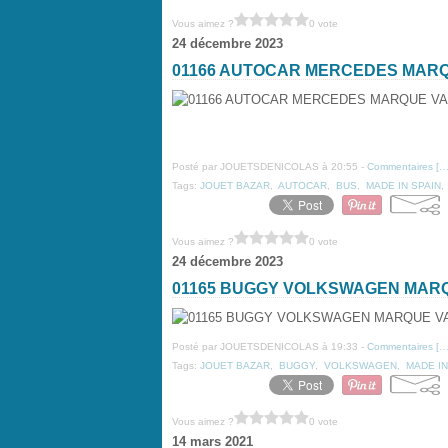
Vous aimez ?
0 vote
24 décembre 2023
01166 AUTOCAR MERCEDES MAR
Posté par JOUETSDENICOLAS à 20:55 -
Commentaires [
Tags:
JOUET BAZAR
,
AUTOCAR
,
BUS
,
MADE IN SPAIN
Vous aimez ?
0 vote
24 décembre 2023
01165 BUGGY VOLKSWAGEN MAR
Posté par JOUETSDENICOLAS à 19:33 -
Commentaires [
Tags:
JOUET BAZAR
,
BUGGY
,
VOLKSWAGEN
,
MADE IN
Vous aimez ?
0 vote
14 mars 2021