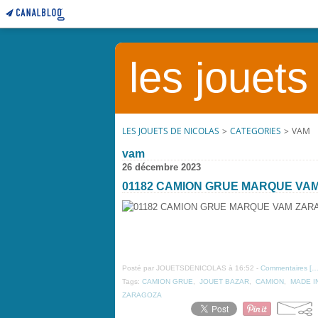
les jouets
LES JOUETS DE NICOLAS
>
CATEGORIES
>
VAM
vam
26 décembre 2023
01182 CAMION GRUE MARQUE VA
Posté par JOUETSDENICOLAS à 16:52 -
Commentaires [
Tags:
CAMION GRUE
,
JOUET BAZAR
,
CAMION
,
MADE I
ZARAGOZA