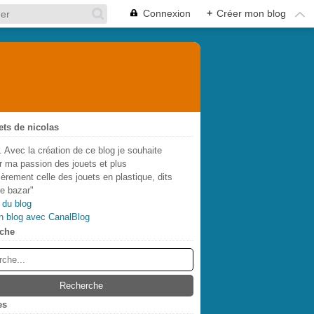
Connexion
+
Créer mon blog
ets de nicolas
. Avec la création de ce blog je souhaite
r ma passion des jouets et plus
lièrement celle des jouets en plastique, dits
de bazar"
 du blog
n blog avec CanalBlog
che
es