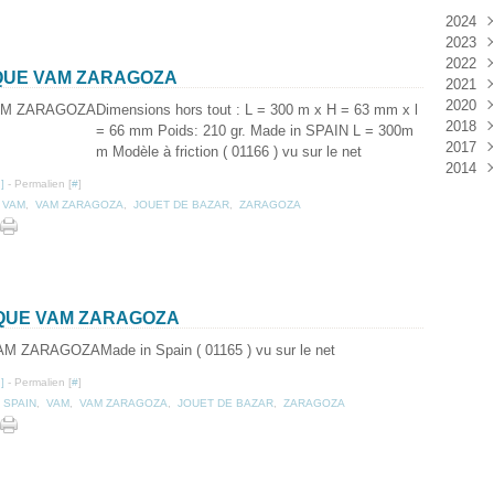
2024
2023
Janv
2022
Déc
QUE VAM ZARAGOZA
2021
Janv
2020
Nov
Dimensions hors tout : L = 300 m x H = 63 mm x l
2018
Oct
Déc
= 66 mm Poids: 210 gr. Made in SPAIN L = 300m
2017
Sep
Nov
Janv
m Modèle à friction ( 01166 ) vu sur le net
2014
Aoû
Oct
Déc
…
]
- Permalien [
#
]
Juil
Sep
Nov
Déc
,
VAM
,
VAM ZARAGOZA
,
JOUET DE BAZAR
,
ZARAGOZA
Juin
Aoû
Oct
Mai
Juil
Sep
Avri
Aoû
Mar
Juil
Janv
Juin
Mai
QUE VAM ZARAGOZA
Mar
Made in Spain ( 01165 ) vu sur le net
Févr
Janv
…
]
- Permalien [
#
]
 SPAIN
,
VAM
,
VAM ZARAGOZA
,
JOUET DE BAZAR
,
ZARAGOZA