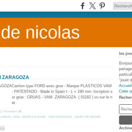
 de nicolas
les jou
Bonjour
partage
particu
M ZARAGOZA
"jouet 
Accueil
Camion type FORD avec grue - Marque PLASTICOS VAM
Créer u
- PATENTADO - Made in Spain t - L = 190 mm -Incription s
ur grue : GRUAS - VAM .ZARAGOZA. ( 01182 ) vu sur le n
Recher
et
…
]
- Permalien [
#
]
N SPAIN
,
VAM
,
GRUE A FLECHE
,
VAM ZARAGOZA
,
JOUET DE BAZAR
,
Archiv