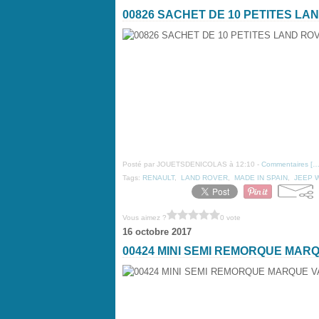
00826 SACHET DE 10 PETITES L
Posté par JOUETSDENICOLAS à 12:10 -
Commentaires [
Tags:
RENAULT
,
LAND ROVER
,
MADE IN SPAIN
,
JEEP 
Vous aimez ?
0 vote
16 octobre 2017
00424 MINI SEMI REMORQUE MAR