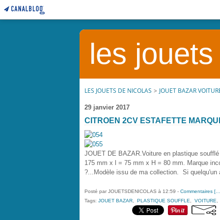
les jouets
LES JOUETS DE NICOLAS
>
JOUET BAZAR VOITUR
29 janvier 2017
CITROEN 2CV ESTAFETTE MARQU
JOUET DE BAZAR.Voiture en plastique souffl
175 mm x l = 75 mm x H = 80 mm. Marque inconn
?...Modèle issu de ma collection. Si quelqu'un 
Posté par JOUETSDENICOLAS à 12:59 -
Commentaires [
Tags:
JOUET BAZAR
,
PLASTIQUE SOUFFLE
,
VOITURE