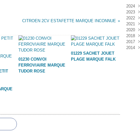
2024
2023
Janv
2022
Déc
CITROEN 2CV ESTAFETTE MARQUE INCONNUE
2021
Janv
2020
Nov
2018
Oct
Déc
2017
Sep
Nov
Janv
2014
Aoû
Oct
Déc
01229 SACHET JOUET
Juil
Sep
Nov
Déc
01230 CONVOI
PLAGE MARQUE FALK
Juin
Aoû
Oct
FERROVIAIRE MARQUE
Mai
Juil
Sep
ETIT
TUDOR ROSE
Avri
Aoû
Mar
Juil
Janv
Juin
ARQUE
Mai
Mar
Févr
Janv