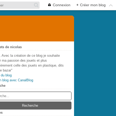
Connexion
+
Créer mon blog
ets de nicolas
. Avec la création de ce blog je souhaite
r ma passion des jouets et plus
lièrement celle des jouets en plastique, dits
de bazar"
 du blog
n blog avec CanalBlog
che
es