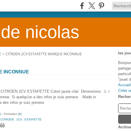
 de nicolas
les jou
E
>
CITROEN 2CV ESTAFETTE MARQUE INCONNUE
Bonjour
partage
E INCONNUE
particu
"jouet 
Accueil
Créer u
é CITROEN 2CV ESTAFETTE Colori jaune clair Dimensions : L =
Recher
ue. Si quelqu'un a des infos je suis preneur. . Made in
a des infos je suis preneur
…
]
- Permalien [
#
]
,
CITROEN
,
2CV
,
ESTAFETTE
Archiv