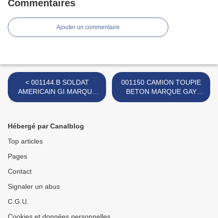
Commentaires
Ajouter un commentaire
< 001144.B SOLDAT
001150 CAMION TOUPIE
AMERICAIN GI MARQUE
BETON MARQUE GAY
LOUIS MARX - POSE 1 -
TOYS INC >
Hébergé par Canalblog
Top articles
Pages
Contact
Signaler un abus
C.G.U.
Cookies et données personnelles