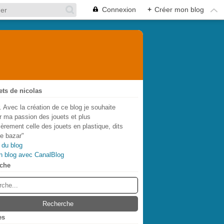
Connexion
+
Créer mon blog
ets de nicolas
. Avec la création de ce blog je souhaite
r ma passion des jouets et plus
lièrement celle des jouets en plastique, dits
de bazar"
 du blog
n blog avec CanalBlog
che
es