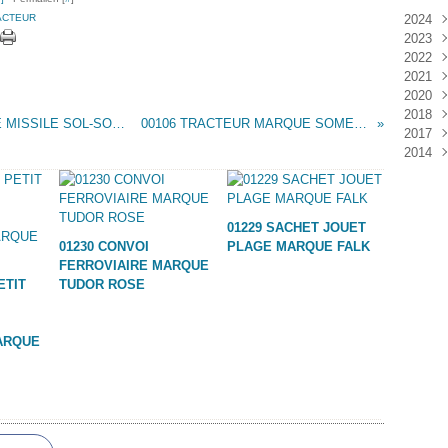
ACTEUR
2024
2023
Janv
2022
Déc
2021
Janv
2020
Nov
2018
Oct
Déc
CAMION MILITAIRE HONEST JOHN LANCE MISSILE SOL-SOL MARQUE FALK
00106 TRACTEUR MARQUE SOMEPA - BLEU -
2017
Sep
Nov
Janv
2014
Aoû
Oct
Déc
Juil
Sep
Nov
Déc
Juin
Aoû
Oct
Mai
Juil
Sep
01229 SACHET JOUET
Avri
Aoû
01230 CONVOI
PLAGE MARQUE FALK
Mar
Juil
FERROVIAIRE MARQUE
Janv
Juin
ETIT
TUDOR ROSE
Mai
Mar
Févr
ARQUE
Janv