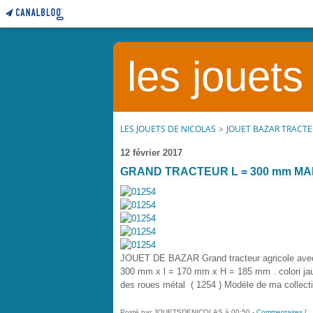
les jouets
LES JOUETS DE NICOLAS
>
JOUET BAZAR TRACT
12 février 2017
GRAND TRACTEUR L = 300 mm M
JOUET DE BAZAR Grand tracteur agricole avec f
300 mm x l = 170 mm x H = 185 mm . colori j
des roues métal ( 1254 ) Modéle de ma collect
Posté par JOUETSDENICOLAS à 00:50 -
Commentaires [