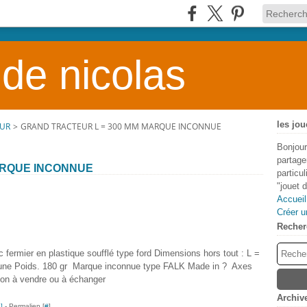
 de nicolas
les jou
EUR
>
GRAND TRACTEUR L = 300 MM MARQUE INCONNUE
Bonjour
partage
ARQUE INCONNUE
particu
"jouet 
Accueil
Créer u
Recher
ermier en plastique soufflé type ford Dimensions hors tout : L =
aune Poids. 180 gr Marque inconnue type FALK Made in ? Axes
ion à vendre ou à échanger
Archiv
…
]
- Permalien [
#
]