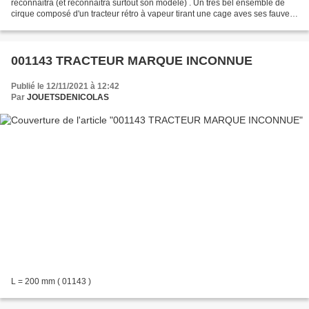
reconnaitra (et reconnaitra surtout son modéle) . Un tres bel ensemble de
cirque composé d'un tracteur rétro à vapeur tirant une cage aves ses fauves
et animaux sauvages. J'adore. Made...
001143 TRACTEUR MARQUE INCONNUE
Publié le 12/11/2021 à 12:42
Par
JOUETSDENICOLAS
L = 200 mm ( 01143 )