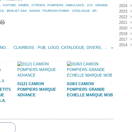
,
VOITURE
,
ARMEE
,
CITROEN
,
POMPIERS
,
AMBULANCE
,
2CV
,
GRANDE
2024
NCE
,
BERLIET GAK
,
RADAR
,
FOURGON POMPE
,
CATALOGUE
,
BP
,
2023
Janv
2022
Déc
2021
Janv
2020
Nov
2018
Oct
Déc
2017
Sep
Nov
Janv
2014
Aoû
Oct
Déc
BLISTER CAMIONS MILITAIRES MARQUE NOREDA
CLAIRBOIS : PUB, LOGO, CATALOGUE, DIVERS, ETC....
Juil
Sep
Nov
Déc
Juin
Aoû
Oct
Mai
Juil
Sep
Avri
Aoû
Mar
Juil
Janv
Juin
01121 CAMION
01063 CAMION
Mai
PETITS
POMPIERS MARQUE
POMPIERS GRANDE
Mar
UE
ADVANCE
ECHELLE MARQUE MOB
Févr
.A.
Janv