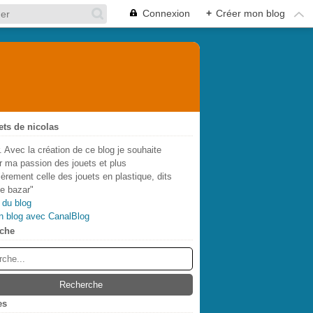
Connexion
+
Créer mon blog
ets de nicolas
. Avec la création de ce blog je souhaite
r ma passion des jouets et plus
lièrement celle des jouets en plastique, dits
de bazar"
 du blog
n blog avec CanalBlog
che
es