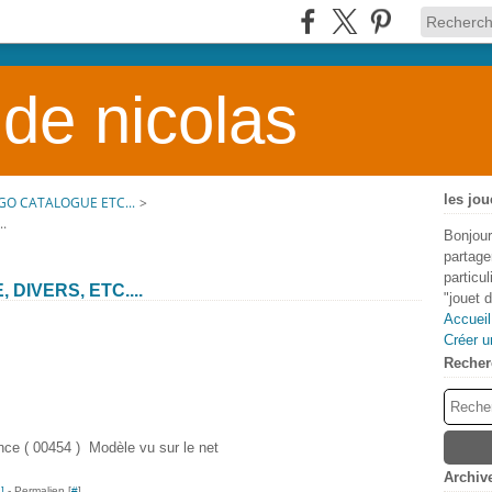
 de nicolas
les jou
GO CATALOGUE ETC...
>
.
Bonjour
partage
particu
DIVERS, ETC....
"jouet 
Accueil
Créer u
Recher
ce ( 00454 ) Modèle vu sur le net
Archiv
…
]
- Permalien [
#
]