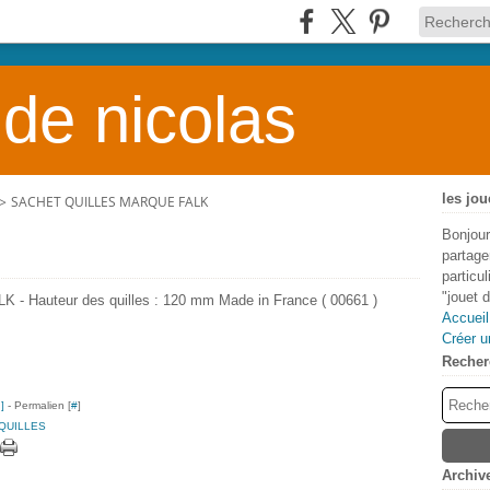
 de nicolas
les jou
>
SACHET QUILLES MARQUE FALK
Bonjour
partage
particu
"jouet 
ALK - Hauteur des quilles : 120 mm Made in France ( 00661 )
Accueil
Créer u
Recher
…
]
- Permalien [
#
]
QUILLES
Archiv