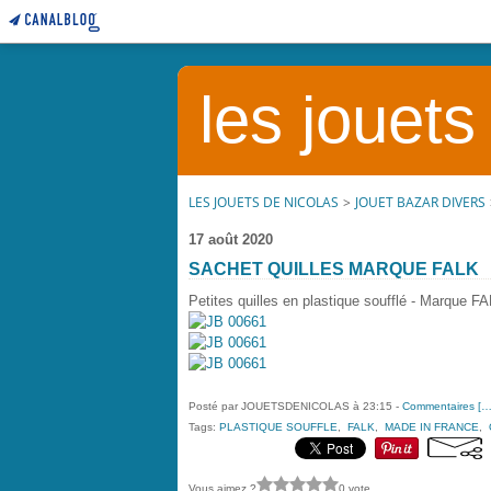
les jouets
LES JOUETS DE NICOLAS
>
JOUET BAZAR DIVERS
17 août 2020
SACHET QUILLES MARQUE FALK
Petites quilles en plastique soufflé - Marque F
Posté par JOUETSDENICOLAS à 23:15 -
Commentaires [
Tags:
PLASTIQUE SOUFFLE
,
FALK
,
MADE IN FRANCE
,
Vous aimez ?
0 vote