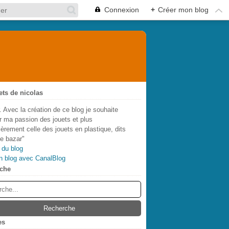
Connexion
+
Créer mon blog
ets de nicolas
. Avec la création de ce blog je souhaite
r ma passion des jouets et plus
lièrement celle des jouets en plastique, dits
de bazar"
 du blog
n blog avec CanalBlog
che
es