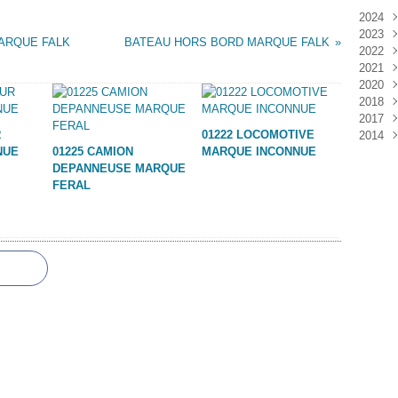
2024
2023
Janv
ARQUE FALK
BATEAU HORS BORD MARQUE FALK
2022
Déc
2021
Janv
2020
Nov
2018
Oct
Déc
2017
Sep
Nov
Janv
R
01222 LOCOMOTIVE
2014
Aoû
Oct
Déc
NUE
01225 CAMION
MARQUE INCONNUE
Juil
Sep
Nov
Déc
DEPANNEUSE MARQUE
Juin
Aoû
Oct
FERAL
Mai
Juil
Sep
Avri
Aoû
Mar
Juil
Janv
Juin
Mai
Mar
Févr
Janv