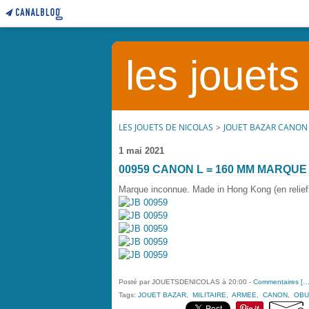
les jouets
LES JOUETS DE NICOLAS
>
JOUET BAZAR CANON
1 mai 2021
00959 CANON L = 160 MM MARQU
Marque inconnue. Made in Hong Kong (en reli
Posté par JOUETSDENICOLAS à 20:00 -
Commentaires [
Tags:
JOUET BAZAR
,
MILITAIRE
,
ARMEE
,
CANON
,
OBU