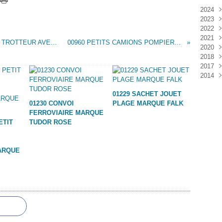
2024
2023
Janv
2022
Déc
2021
Janv
00943 TRACTEUR TYPE MASSEY HARRIS TROTTEUR AVEC REMORQUE MARQUE INCONNUE
00960 PETITS CAMIONS POMPIERS MARQUE INCONNUE
2020
Nov
2018
Oct
Déc
2017
Sep
Nov
Janv
2014
Aoû
Oct
Déc
Juil
Sep
Nov
Déc
01229 SACHET JOUET
Juin
Aoû
Oct
01230 CONVOI
PLAGE MARQUE FALK
Mai
Juil
Sep
FERROVIAIRE MARQUE
Avri
Aoû
ETIT
TUDOR ROSE
Mar
Juil
Janv
Juin
Mai
ARQUE
Mar
Févr
Janv