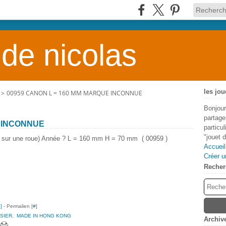
 de nicolas
les jou
>
00959 CANON L = 160 MM MARQUE INCONNUE
Bonjour
partage
E INCONNUE
particu
"jouet 
ef sur une roue) Année ? L = 160 mm H = 70 mm ( 00959 )
Accueil
Créer u
Recher
…
]
- Permalien [
#
]
SIER
,
MADE IN HONG KONG
Archiv