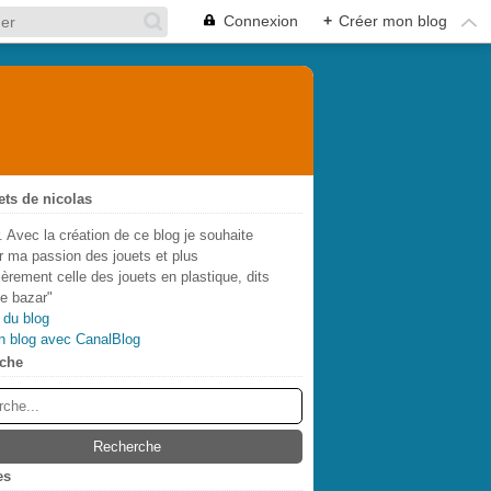
Connexion
+
Créer mon blog
ets de nicolas
. Avec la création de ce blog je souhaite
r ma passion des jouets et plus
lièrement celle des jouets en plastique, dits
de bazar"
 du blog
n blog avec CanalBlog
che
es