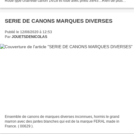
Roue type charrette canon 14/18 et roue avec pneu 39/45....Rien de plus
simple pour rajeunir l'armement...
SERIE DE CANONS MARQUES DIVERSES
Publié le 12/08/2020 à 12:53
Par
JOUETSDENICOLAS
Ensemble de canons de marques diverses inconnues, hormis le grand
marron avec des jantes blanches qui est de la marque FERAL made in
France. ( 00629 ).