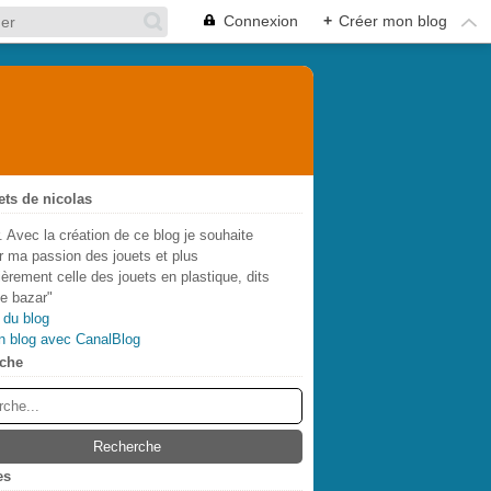
Connexion
+
Créer mon blog
ets de nicolas
. Avec la création de ce blog je souhaite
r ma passion des jouets et plus
lièrement celle des jouets en plastique, dits
de bazar"
 du blog
n blog avec CanalBlog
che
es