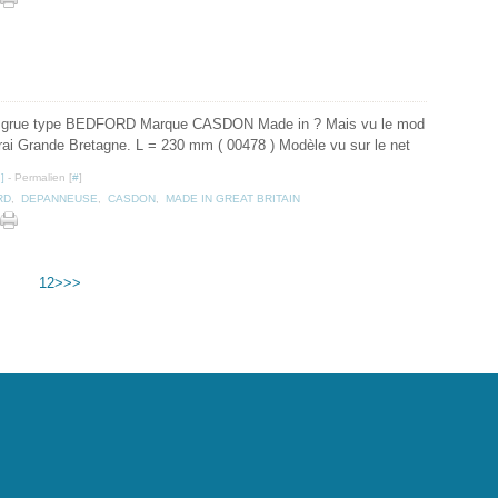
 grue type BEDFORD Marque CASDON Made in ? Mais vu le mod
irai Grande Bretagne. L = 230 mm ( 00478 ) Modèle vu sur le net
…
]
- Permalien [
#
]
RD
,
DEPANNEUSE
,
CASDON
,
MADE IN GREAT BRITAIN
1
2
>
>>
 portail Canalblog
Top articles
Contact
Signaler un abus
C.G.U.
Cookies et