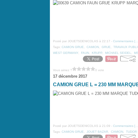
Posté par JOUETSDENICOLAS à 22:17 -
Commentaires [
Tags:
CAMION GRUE
,
CAMION
,
GRUE
,
TRAVAUX PUBLI
WEST GERMANY
,
FAUN
,
KRUPP
,
MICHAEL SEIDEL
,
MS
Vous aimez ?
0 vote
17 décembre 2017
CAMION GRUE L = 230 MM MARQU
Posté par JOUETSDENICOLAS à 21:09 -
Commentaires [
Tags:
CAMION GRUE
,
JOUET BAZAR
,
CAMION
,
TUDOR