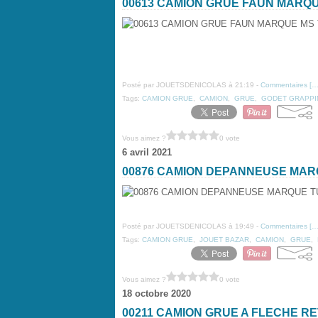
00613 CAMION GRUE FAUN MARQ
Posté par JOUETSDENICOLAS à 21:19 -
Commentaires [
Tags:
CAMION GRUE
,
CAMION
,
GRUE
,
GODET GRAPPI
Vous aimez ?
0 vote
6 avril 2021
00876 CAMION DEPANNEUSE MA
Posté par JOUETSDENICOLAS à 19:49 -
Commentaires [
Tags:
CAMION GRUE
,
JOUET BAZAR
,
CAMION
,
GRUE
,
Vous aimez ?
0 vote
18 octobre 2020
00211 CAMION GRUE A FLECHE 