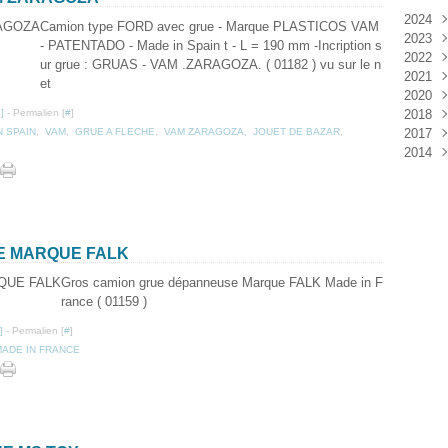
2024
Camion type FORD avec grue - Marque PLASTICOS VAM
2023
Janv
- PATENTADO - Made in Spain t - L = 190 mm -Incription s
2022
Déc
ur grue : GRUAS - VAM .ZARAGOZA. ( 01182 ) vu sur le n
2021
Janv
et
2020
Nov
…
]
- Permalien [
#
]
2018
Oct
Déc
N SPAIN
,
VAM
,
GRUE A FLECHE
,
VAM ZARAGOZA
,
JOUET DE BAZAR
,
2017
Sep
Nov
Janv
2014
Aoû
Oct
Déc
Juil
Sep
Nov
Déc
Juin
Aoû
Oct
Mai
Juil
Sep
Avri
Aoû
Mar
Juil
E MARQUE FALK
Janv
Juin
Gros camion grue dépanneuse Marque FALK Made in F
Mai
rance ( 01159 )
Mar
Févr
]
- Permalien [
#
]
Janv
MADE IN FRANCE