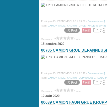
Posté par JOUETSDENICOLAS à 19:27 -
Commentaires [
Tags:
CAMION GRUE
,
CAMION
,
GRUE
,
MADE IN SPAIN
Vous aimez ?
0 vote
15 octobre 2020
00785 CAMION GRUE DEPANNEU
Posté par JOUETSDENICOLAS à 22:47 -
Commentaires [
Tags:
CAMION GRUE
,
CAMION
,
DEPANNEUSE
,
MADE I
Vous aimez ?
0 vote
12 août 2020
00639 CAMION FAUN GRUE KRUP