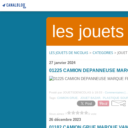
les jouets
LES JOUETS DE NICOLAS
>
CATEGORIES
>
JOUET
27 janvier 2024
01225 CAMION DEPANNEUSE MAR
Posté par JOUETSDENICOLAS à 18:03 -
Commentaires [
Tags:
CAMION GRUE
,
JOUET BAZAR
,
PLASTIQUE SOU
Vous aimez ?
0 vote
26 décembre 2023
01182 CAMION GRUE MARQUE VA