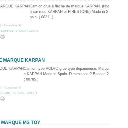
Camion grue à fléche de marque KARPAN. (Not
é sur roue KARPAN et FIRESTONE) Made in S
pain. ( 00211 ).
…
]
- Permalien [
#
]
,
KARPAN
,
GRUE A FLECHE
SE MARQUE KARPAN
Camion type VOLVO grue type dépanneuse. Marqu
e KARPAN Made in Spain. Dimensions ? Epoque ?
( 00785 )
…
]
- Permalien [
#
]
N SPAIN
,
KARPAN
,
VOLVO
P MARQUE MS TOY