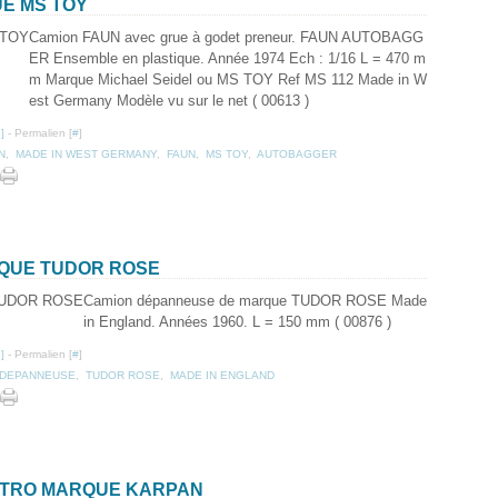
UE MS TOY
Camion FAUN avec grue à godet preneur. FAUN AUTOBAGG
ER Ensemble en plastique. Année 1974 Ech : 1/16 L = 470 m
m Marque Michael Seidel ou MS TOY Ref MS 112 Made in W
est Germany Modèle vu sur le net ( 00613 )
…
]
- Permalien [
#
]
N
,
MADE IN WEST GERMANY
,
FAUN
,
MS TOY
,
AUTOBAGGER
RQUE TUDOR ROSE
Camion dépanneuse de marque TUDOR ROSE Made
in England. Années 1960. L = 150 mm ( 00876 )
…
]
- Permalien [
#
]
DEPANNEUSE
,
TUDOR ROSE
,
MADE IN ENGLAND
RETRO MARQUE KARPAN