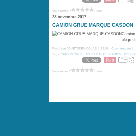
Vous aimez ?
0 vote
28 novembre 2017
CAMION GRUE MARQUE CASDON
Camion
èle je d
Posté par JOUETSDENICOLAS à 23:08 -
Commentaires [
Tags:
CAMION GRUE
,
JOUET BAZAR
,
CAMION
,
BEDFO
Vous aimez ?
0 vote
Voir le profil de
JOUETSDENICOLAS
sur le