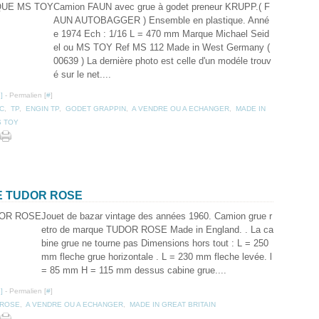
Camion FAUN avec grue à godet preneur KRUPP.( F
AUN AUTOBAGGER ) Ensemble en plastique. Anné
e 1974 Ech : 1/16 L = 470 mm Marque Michael Seid
el ou MS TOY Ref MS 112 Made in West Germany (
00639 ) La dernière photo est celle d'un modéle trouv
é sur le net....
…
]
- Permalien [
#
]
C
,
TP
,
ENGIN TP
,
GODET GRAPPIN
,
A VENDRE OU A ECHANGER
,
MADE IN
 TOY
E TUDOR ROSE
Jouet de bazar vintage des années 1960. Camion grue r
etro de marque TUDOR ROSE Made in England. . La ca
bine grue ne tourne pas Dimensions hors tout : L = 250
mm fleche grue horizontale . L = 230 mm fleche levée. l
= 85 mm H = 115 mm dessus cabine grue....
…
]
- Permalien [
#
]
 ROSE
,
A VENDRE OU A ECHANGER
,
MADE IN GREAT BRITAIN