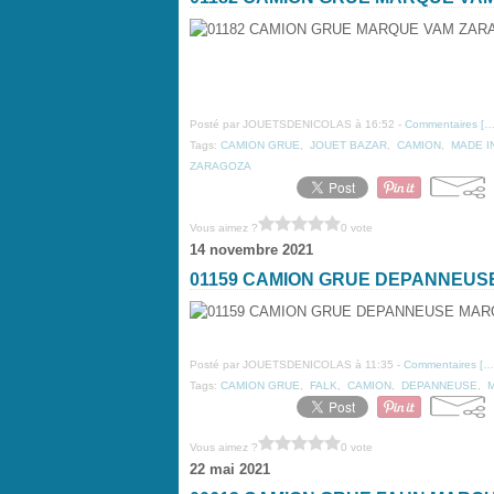
Posté par JOUETSDENICOLAS à 16:52 -
Commentaires [
Tags:
CAMION GRUE
,
JOUET BAZAR
,
CAMION
,
MADE I
ZARAGOZA
Vous aimez ?
0 vote
14 novembre 2021
01159 CAMION GRUE DEPANNEUS
Posté par JOUETSDENICOLAS à 11:35 -
Commentaires [
…
Tags:
CAMION GRUE
,
FALK
,
CAMION
,
DEPANNEUSE
,
Vous aimez ?
0 vote
22 mai 2021