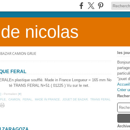
 de nicolas
les jou
 BAZAR CAMION GRUE
Bonjour
partage
QUE FERAL
particu
"jouet 
En plastique soufflé. Made in France Longueur = 165 mm No
Accueil
té TRANS FERAL N+51 ( 01225 ) Vu sur le net.
Créer u
…
]
- Permalien [
#
]
Recher
FFLE
,
CAMION
,
FERAL
,
MADE IN FRANCE
,
JOUET DE BAZAR
,
TRANS FERAL
Archiv
M ZARAGOZA