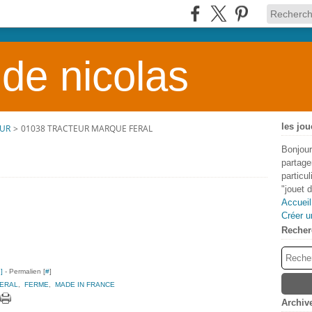
 de nicolas
les jou
EUR
>
01038 TRACTEUR MARQUE FERAL
Bonjour
partage
particu
"jouet 
Accueil
Créer u
Recher
…
]
- Permalien [
#
]
ERAL
,
FERME
,
MADE IN FRANCE
Archiv