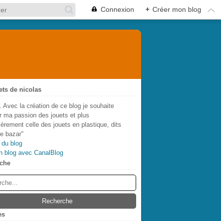
Connexion
+
Créer mon blog
ets de nicolas
. Avec la création de ce blog je souhaite
r ma passion des jouets et plus
lièrement celle des jouets en plastique, dits
de bazar"
 du blog
n blog avec CanalBlog
che
es