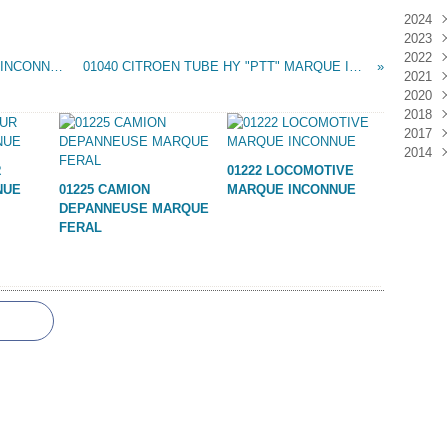
2024
2023
Janv
2022
Déc
01041 AVION DE CHASSE USAF MARQUE INCONNUE (MPC 2)
01040 CITROEN TUBE HY "PTT" MARQUE INCONNUE
2021
Janv
2020
Nov
2018
Oct
Déc
2017
Sep
Nov
Janv
2014
Aoû
Oct
Déc
R
01222 LOCOMOTIVE
Juil
Sep
Nov
Déc
NUE
01225 CAMION
MARQUE INCONNUE
Juin
Aoû
Oct
DEPANNEUSE MARQUE
Mai
Juil
Sep
FERAL
Avri
Aoû
Mar
Juil
Janv
Juin
Mai
Mar
Févr
Janv