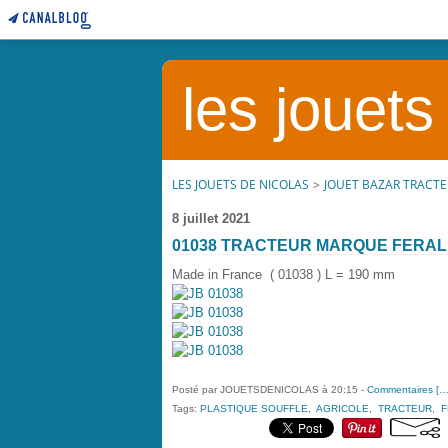
les jouets
LES JOUETS DE NICOLAS
>
JOUET BAZAR TRACT
8 juillet 2021
01038 TRACTEUR MARQUE FERAL
Made in France ( 01038 ) L = 190 mm
Posté par JOUETSDENICOLAS à 20:15 -
Commentaires [
Tags:
PLASTIQUE SOUFFLE
,
AGRICOLE
,
TRACTEUR
,
F