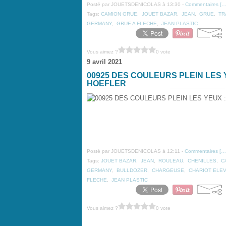
Posté par JOUETSDENICOLAS à 13:30 -
Commentaires [
Tags:
CAMION GRUE
,
JOUET BAZAR
,
JEAN
,
GRUE
,
TR
GERMANY
,
GRUE A FLECHE
,
JEAN PLASTIC
Vous aimez ?
0 vote
9 avril 2021
00925 DES COULEURS PLEIN LES 
HOEFLER
Posté par JOUETSDENICOLAS à 12:11 -
Commentaires [
…
Tags:
JOUET BAZAR
,
JEAN
,
ROULEAU
,
CHENILLES
,
C
GERMANY
,
BULLDOZER
,
CHARGEUSE
,
CHARIOT ELE
FLECHE
,
JEAN PLASTIC
Vous aimez ?
0 vote