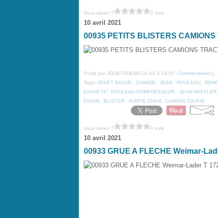
Vous aimez ?
0 vote
10 avril 2021
00935 PETITS BLISTERS CAMIO
Posté par JOUETSDENICOLAS à 18:15 -
Commentaires [
Tags:
JOUET BAZAR
,
CAMION
,
JEAN
,
ROULEAU
,
REM
ENGIN TP
,
ROULEAU COMPRESSEUR
,
JEAN HOEFLER
ENGIN
,
BLISTER
,
PORTE CHAR
,
CAMION TOUPIE
Vous aimez ?
0 vote
10 avril 2021
00933 GRUE A FLECHE Weimar-La