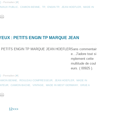
…
]
- Permalien [
#
]
AVAUX PUBLIC
,
CAMION BENNE
,
TP
,
ENGIN TP
,
JEAN HOEFLER
,
MADE IN
YEUX : PETITS ENGIN TP MARQUE JEAN
Sans commentair
e…J'adore tout si
mplement cette
multitude de coul
eurs. ( 00925 ).
]
- Permalien [
#
]
AMION BENNE
,
ROULEAU COMPRESSEUR
,
JEAN HOEFLER
,
MADE IN
VATEUR
,
CAMION BACHE
,
VINTAGE
,
MADE IN WEST GERMANY
,
GRUE A
1
2
>
>>