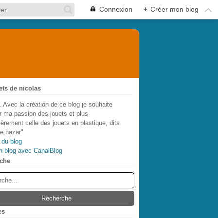
Connexion
+
Créer mon blog
ets de nicolas
. Avec la création de ce blog je souhaite
r ma passion des jouets et plus
lièrement celle des jouets en plastique, dits
de bazar"
 du blog
n blog avec CanalBlog
che
es