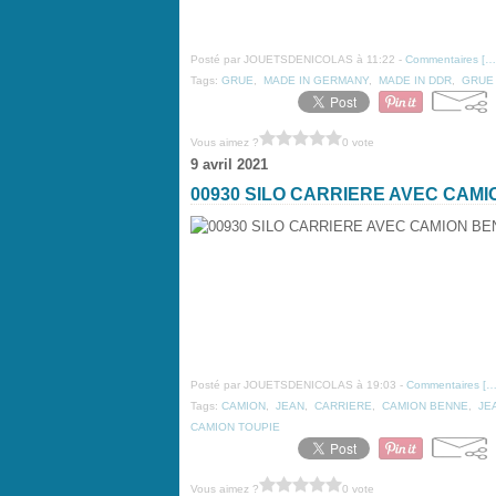
Posté par JOUETSDENICOLAS à 11:22 -
Commentaires [
…
Tags:
GRUE
,
MADE IN GERMANY
,
MADE IN DDR
,
GRUE 
Vous aimez ?
0 vote
9 avril 2021
00930 SILO CARRIERE AVEC CAM
Posté par JOUETSDENICOLAS à 19:03 -
Commentaires [
Tags:
CAMION
,
JEAN
,
CARRIERE
,
CAMION BENNE
,
JE
CAMION TOUPIE
Vous aimez ?
0 vote