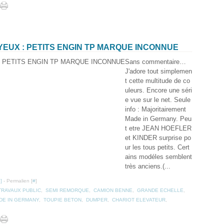
YEUX : PETITS ENGIN TP MARQUE INCONNUE
Sans commentaire…
J'adore tout simplemen
t cette multitude de co
uleurs. Encore une séri
e vue sur le net. Seule
info : Majoritairement
Made in Germany. Peu
t etre JEAN HOEFLER
et KINDER surprise po
ur les tous petits. Cert
ains modéles semblent
très anciens.(...
…
]
- Permalien [
#
]
TRAVAUX PUBLIC
,
SEMI REMORQUE
,
CAMION BENNE
,
GRANDE ECHELLE
,
DE IN GERMANY
,
TOUPIE BETON
,
DUMPER
,
CHARIOT ELEVATEUR
,