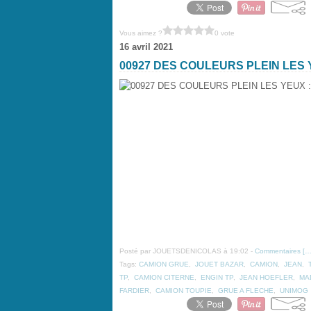
Vous aimez ?
0 vote
16 avril 2021
00927 DES COULEURS PLEIN LES 
Posté par JOUETSDENICOLAS à 19:02 -
Commentaires [
Tags:
CAMION GRUE
,
JOUET BAZAR
,
CAMION
,
JEAN
,
TP
,
CAMION CITERNE
,
ENGIN TP
,
JEAN HOEFLER
,
MA
FARDIER
,
CAMION TOUPIE
,
GRUE A FLECHE
,
UNIMOG