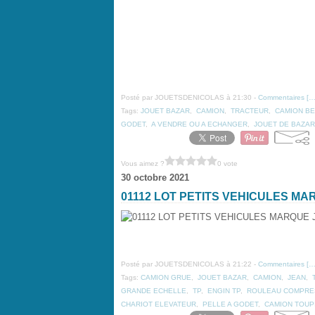
Posté par JOUETSDENICOLAS à 21:30 -
Commentaires [
Tags:
JOUET BAZAR
,
CAMION
,
TRACTEUR
,
CAMION B
GODET
,
A VENDRE OU A ECHANGER
,
JOUET DE BAZAR
Vous aimez ?
0 vote
30 octobre 2021
01112 LOT PETITS VEHICULES M
Posté par JOUETSDENICOLAS à 21:22 -
Commentaires [
Tags:
CAMION GRUE
,
JOUET BAZAR
,
CAMION
,
JEAN
,
GRANDE ECHELLE
,
TP
,
ENGIN TP
,
ROULEAU COMPRE
CHARIOT ELEVATEUR
,
PELLE A GODET
,
CAMION TOUP