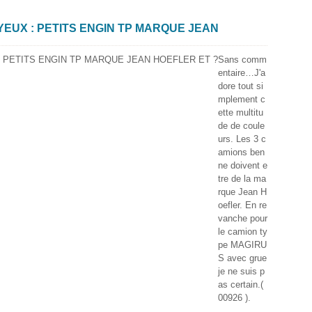
YEUX : PETITS ENGIN TP MARQUE JEAN
Sans comm
entaire…J'a
dore tout si
mplement c
ette multitu
de de coule
urs. Les 3 c
amions ben
ne doivent e
tre de la ma
rque Jean H
oefler. En re
vanche pour
le camion ty
pe MAGIRU
S avec grue
je ne suis p
as certain.(
00926 ).