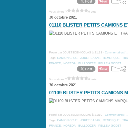
Vous aimez ?
0 vote
30 octobre 2021
01110 BLISTER PETITS CAMIONS
Posté par JOUETSDENICOLAS à 21:13 -
Commentaires [
Tags:
CAMION GRUE
,
JOUET BAZAR
,
REMORQUE
,
TR
FRANCE
,
NOREDA
,
BULLDOZER
,
PELLE A GODET
Vous aimez ?
0 vote
30 octobre 2021
01109 BLISTER PETITS CAMIONS
Posté par JOUETSDENICOLAS à 21:10 -
Commentaires [
Tags:
CAMION GRUE
,
JOUET BAZAR
,
REMORQUE
,
TRA
FRANCE
,
NOREDA
,
BULLDOZER
,
PELLE A GODET