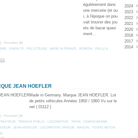
égulièrement dans
2024
une mercerie (et ou
2023
Janv
i, à l'époque on pou
2022
Déc
vait trouver des jou
2021
Janv
ets de bazar quasi
2020
Nov
ment...
2018
Oct
Déc
2017
Sep
Nov
Janv
…
]
- Permalien [
#
]
2014
Aoû
Oct
Déc
ENNE
,
ENGIN TP
,
PELLETEUSE
,
MADE IN FRANCE
,
NOREDA
,
PELLE A
Juil
Sep
Nov
Déc
Juin
Aoû
Oct
Mai
Juil
Sep
Avri
Aoû
Mar
Juil
Janv
Juin
ARQUE JEAN HOEFLER
Mai
Mar
Made in Germany. Marque JEAN HOEFLER. Lot
Févr
de petits véhicules Années 1950 / 1960 Vu sur le
Janv
net ( 01112 )
…
]
- Permalien [
#
]
TRACTEUR
,
TRAVAUX PUBLIC
,
LOCOMOTIVE
,
TRAIN
,
CAMION BENNE
,
SSEUR
,
JEAN HOEFLER
,
LOCOMOTIVE VAPEUR
,
WAGON
,
TOUPIE BETON
,
IE