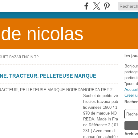
 de nicolas
les jou
JOUET BAZAR ENGIN TP
Bonjour
partage
NNE, TRACTEUR, PELLETEUSE MARQUE
particu
"jouet 
Accueil
NOREDA REF 2 :
Créer u
Sachet de petits vé
hicules travaux pub
Recher
lic Années 1960 / 1
970 de marque NO
REDA. Made in Fra
nc Référence 2 ( 01
231 ) Avec mon di
Archiv
mance j'en acheté r