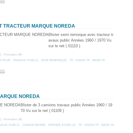
 ET TRACTEUR MARQUE NOREDA
Blister semi remorque avec tracteur tr
avaux public Années 1960 / 1970 Vu
sur le net ( 01110 )
…
]
- Permalien [
#
]
ACTEUR
,
TRAVAUX PUBLIC
,
SEMI REMORQUE
,
TP
,
ENGIN TP
,
MADE IN
 MARQUE NOREDA
Blister de 3 camions travaux public Années 1960 / 19
70 Vu sur le net ( 01109 )
…
]
- Permalien [
#
]
VAUX PUBLIC
,
CAMION BENNE
,
GRANDE ECHELLE
,
TP
,
ENGIN TP
,
MADE IN