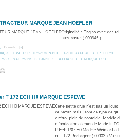
NS TRACTEUR MARQUE JEAN HOEFLER
Originalité : Engins avec des tei
ntes pastel ( 009345 )
…
]
- Permalien [
#
]
ORQUE
,
TRACTEUR
,
TRAVAUX PUBLIC
,
TRACTEUR ROUTIER
,
TP
,
FERME
,
,
MADE IN GERMANY
,
BETONNIERE
,
BULLDOZER
,
REMORQUE PORTE
der T 172 ECH H0 MARQUE ESPEWE
Cette petite grue n'est pas un jouet
de bazar, mais j'aore ce type de gru
e rétro, plein de nostalgie. Modéle d
e fabrication allemande Made in DD
R Ech 1/87 H0 Modèle Weimar-Lad
er T 172 Radbagger ( 00933 ) Vu su