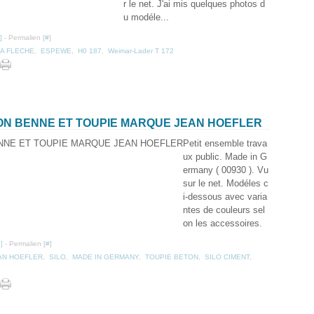
r le net. J'ai mis quelques photos d
u modéle...
]
- Permalien [
#
]
A FLECHE
,
ESPEWE
,
H0 187
,
Weimar-Lader T 172
ION BENNE ET TOUPIE MARQUE JEAN HOEFLER
Petit ensemble trava
ux public. Made in G
ermany ( 00930 ). Vu
sur le net. Modéles c
i-dessous avec varia
ntes de couleurs sel
on les accessoires.
…
]
- Permalien [
#
]
AN HOEFLER
,
SILO
,
MADE IN GERMANY
,
TOUPIE BETON
,
SILO CIMENT
,