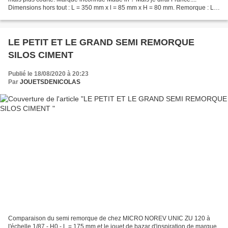
Dimensions hors tout : L = 350 mm x l = 85 mm x H = 80 mm. Remorque : L =
215 mm x H = 80mm. ( 00671 ) Tracteur...
LE PETIT ET LE GRAND SEMI REMORQUE
SILOS CIMENT
Publié le 18/08/2020 à 20:23
Par
JOUETSDENICOLAS
Comparaison du semi remorque de chez MICRO NOREV UNIC ZU 120 à
l'échelle 1/87 - H0 - L = 175 mm et le jouet de bazar d'inspiration de marque