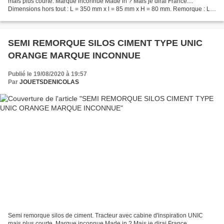
mais plus courte. Marque inconnue Made in ? Mais je dirai France....
Dimensions hors tout : L = 350 mm x l = 85 mm x H = 80 mm. Remorque : L =
215 mm x H = 80mm. ( 00672 ) Tracteur...
SEMI REMORQUE SILOS CIMENT TYPE UNIC
ORANGE MARQUE INCONNUE
Publié le 19/08/2020 à 19:57
Par
JOUETSDENICOLAS
Semi remorque silos de ciment. Tracteur avec cabine d'inspiration UNIC
mais plus courte. Marque inconnue Made in ? Mais je dirai France....