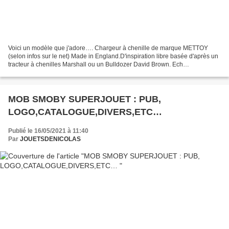
Voici un modèle que j'adore…. Chargeur à chenille de marque METTOY
(selon infos sur le net) Made in England.D'inspiration libre basée d'après un
tracteur à chenilles Marshall ou un Bulldozer David Brown. Ech
approximative 1/16 L = 260 mm hors tout ( 00642...
MOB SMOBY SUPERJOUET : PUB,
LOGO,CATALOGUE,DIVERS,ETC…
Publié le 16/05/2021 à 11:40
Par
JOUETSDENICOLAS