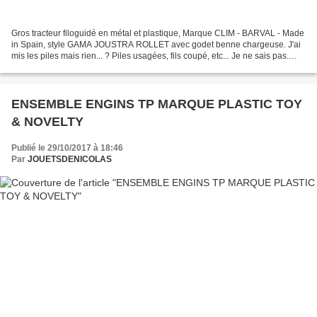
Gros tracteur filoguidé en métal et plastique, Marque CLIM - BARVAL - Made
in Spain, style GAMA JOUSTRA ROLLET avec godet benne chargeuse. J'ai
mis les piles mais rien... ? Piles usagées, fils coupé, etc... Je ne sais pas.
Dimensions hors tout: L = 440...
ENSEMBLE ENGINS TP MARQUE PLASTIC TOY
& NOVELTY
Publié le 29/10/2017 à 18:46
Par
JOUETSDENICOLAS