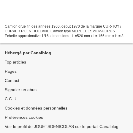
Camion grue fin des années 1960, début 1970 de la marque CUR-TOY /
CURVER RIJEN HOLLAND Camion type MERCEDES ou MAGIRUS .
Echelle approximative 1/16. dimensions : L =520 mm x l = 155 mm x H = 300
mm. hauteur grue levée, à la flèche : 500 mm. ( 00656...
Hébergé par Canalblog
Top articles
Pages
Contact
Signaler un abus
C.G.U.
Cookies et données personnelles
Préférences cookies
Voir le profil de JOUETSDENICOLAS sur le portail Canalblog