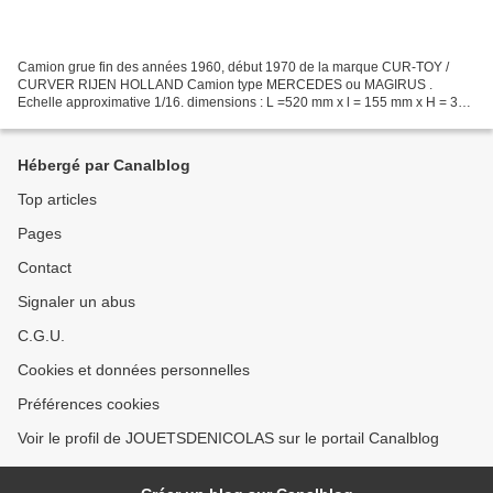
Camion grue fin des années 1960, début 1970 de la marque CUR-TOY /
CURVER RIJEN HOLLAND Camion type MERCEDES ou MAGIRUS .
Echelle approximative 1/16. dimensions : L =520 mm x l = 155 mm x H = 300
mm. hauteur grue levée, à la flèche : 500 mm. ( 00656...
Hébergé par Canalblog
Top articles
Pages
Contact
Signaler un abus
C.G.U.
Cookies et données personnelles
Préférences cookies
Voir le profil de JOUETSDENICOLAS sur le portail Canalblog