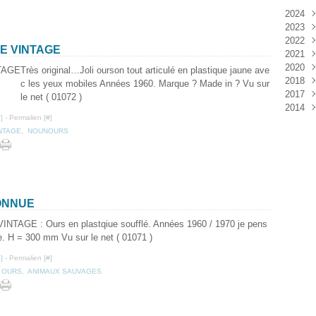
2024
2023
Janv
2022
Déc
E VINTAGE
2021
Janv
2020
Nov
Très original…Joli ourson tout articulé en plastique jaune ave
2018
Oct
Déc
c les yeux mobiles Années 1960. Marque ? Made in ? Vu sur
2017
Sep
Nov
Janv
le net ( 01072 )
2014
Aoû
Oct
Déc
…
]
- Permalien [
#
]
Juil
Sep
Nov
Déc
NTAGE
,
NOUNOURS
Juin
Aoû
Oct
Mai
Juil
Sep
Avri
Aoû
Mar
Juil
Janv
Juin
Mai
ONNUE
Mar
VINTAGE : Ours en plastqiue soufflé. Années 1960 / 1970 je pens
Févr
e. H = 300 mm Vu sur le net ( 01071 )
Janv
…
]
- Permalien [
#
]
,
OURS
,
ANIMAUX SAUVAGES