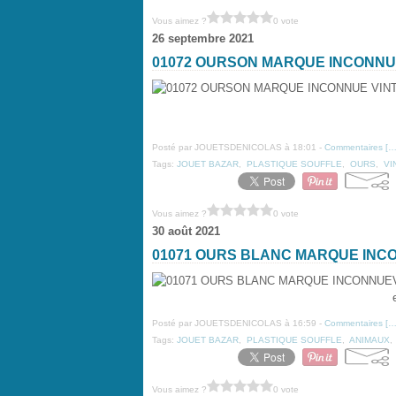
Vous aimez ?
0 vote
26 septembre 2021
01072 OURSON MARQUE INCONNU
Posté par JOUETSDENICOLAS à 18:01 -
Commentaires [
Tags:
JOUET BAZAR
,
PLASTIQUE SOUFFLE
,
OURS
,
VI
Vous aimez ?
0 vote
30 août 2021
01071 OURS BLANC MARQUE INC
Posté par JOUETSDENICOLAS à 16:59 -
Commentaires [
Tags:
JOUET BAZAR
,
PLASTIQUE SOUFFLE
,
ANIMAUX
Vous aimez ?
0 vote