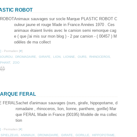
ASTIC ROBOT
Animaux sauvages sur socle Marque PLASTIC ROBOT C
ouleur jaune et rouge Made in France Années 1970 . Ces
animaux étaient livrés avec le camion semi remorque cag
e ( que j'ai mis sur mon blog ) - 2 par camion - ( 00457 ) M
odèles de ma collect
…
]
- Permalien [
#
]
GOUROU
,
DROMADAIRE
,
GIRAFE
,
LION
,
LIONNE
,
OURS
,
RHINOCEROS
,
PHANT
,
ZOO
MARQUE FERAL
Sachet d'animaux sauvages (ours, girafe, hippopotame, d
romadaire , rhinoceros, lion, lionne, panthere, gorille) Mar
que FERAL Made in France (00195) Modèle de ma collec
tion
]
- Permalien [
#
]
 SPIELZEUG
,
ANIMAUX
,
DROMADAIRE
,
GIRAFE
,
GORILLE
,
HIPPOPOTAME
,