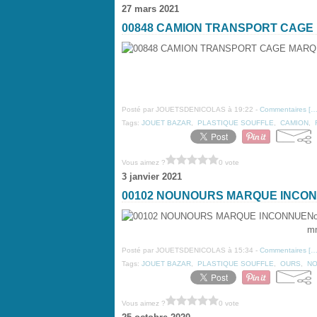
27 mars 2021
00848 CAMION TRANSPORT CAGE
Posté par JOUETSDENICOLAS à 19:22 -
Commentaires [
Tags:
JOUET BAZAR
,
PLASTIQUE SOUFFLE
,
CAMION
,
Vous aimez ?
0 vote
3 janvier 2021
00102 NOUNOURS MARQUE INCO
No
mm
Posté par JOUETSDENICOLAS à 15:34 -
Commentaires [
Tags:
JOUET BAZAR
,
PLASTIQUE SOUFFLE
,
OURS
,
N
Vous aimez ?
0 vote