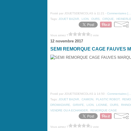
Posté par JOUETSDENICOLAS à 11:21 -
Commentaires [
…
Tags:
JOUET BAZAR
,
LION
,
OURS
,
CIRQUE
,
HEINERL
Vous aimez ?
0 vote
12 novembre 2017
SEMI REMORQUE CAGE FAUVES 
Posté par JOUETSDENICOLAS à 14:50 -
Commentaires [
Tags:
JOUET BAZAR
,
CAMION
,
PLASTIC ROBOT
,
REMO
DROMADAIRE
,
GIRAFE
,
LION
,
LIONNE
,
OURS
,
RHINO
VENDRE OU A ECHANGER
,
REMORQUE CAGE
Vous aimez ?
0 vote