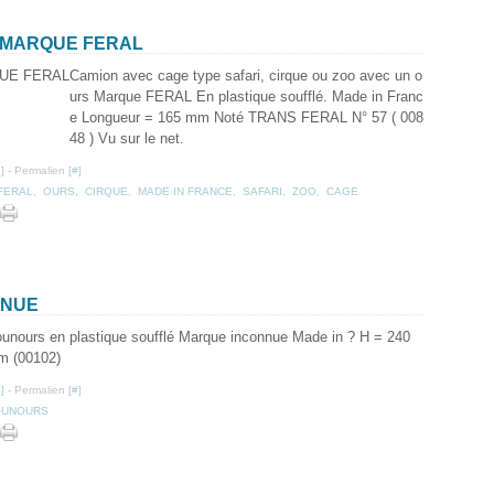
 MARQUE FERAL
Camion avec cage type safari, cirque ou zoo avec un o
urs Marque FERAL En plastique soufflé. Made in Franc
e Longueur = 165 mm Noté TRANS FERAL N° 57 ( 008
48 ) Vu sur le net.
…
]
- Permalien [
#
]
FERAL
,
OURS
,
CIRQUE
,
MADE IN FRANCE
,
SAFARI
,
ZOO
,
CAGE
NNUE
unours en plastique soufflé Marque inconnue Made in ? H = 240
 (00102)
…
]
- Permalien [
#
]
OUNOURS