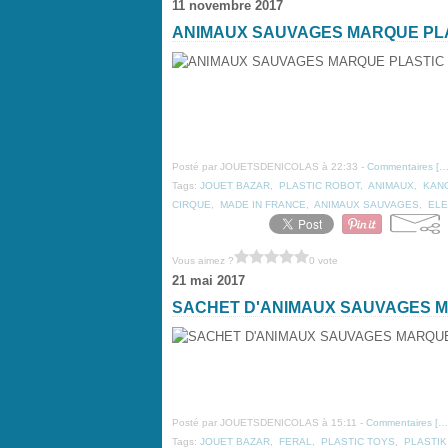
11 novembre 2017
ANIMAUX SAUVAGES MARQUE PL
Posté par JOUETSDENICOLAS à 22:33 -
Commentaires [
Tags:
JOUET BAZAR
,
PLASTIC ROBOT
,
ANIMAUX
,
KAN
CIRQUE
,
MADE IN FRANCE
,
ANIMAUX SAUVAGES
,
ELE
Vous aimez ?
0 vote
21 mai 2017
SACHET D'ANIMAUX SAUVAGES 
Posté par JOUETSDENICOLAS à 15:11 -
Commentaires [
…
Tags:
JOUET BAZAR
,
FERAL
,
PLASTIC TOYS
,
PLASTIK