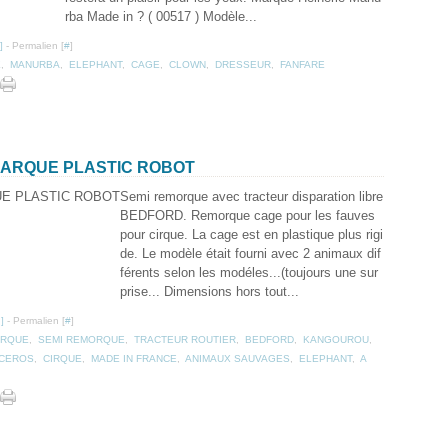
rba Made in ? ( 00517 ) Modèle...
]
- Permalien [
#
]
E
,
MANURBA
,
ELEPHANT
,
CAGE
,
CLOWN
,
DRESSEUR
,
FANFARE
MARQUE PLASTIC ROBOT
Semi remorque avec tracteur disparation libre
BEDFORD. Remorque cage pour les fauves
pour cirque. La cage est en plastique plus rigi
de. Le modèle était fourni avec 2 animaux dif
férents selon les modéles...(toujours une sur
prise... Dimensions hors tout...
…
]
- Permalien [
#
]
RQUE
,
SEMI REMORQUE
,
TRACTEUR ROUTIER
,
BEDFORD
,
KANGOUROU
,
CEROS
,
CIRQUE
,
MADE IN FRANCE
,
ANIMAUX SAUVAGES
,
ELEPHANT
,
A