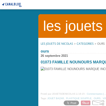
les jouets
LES JOUETS DE NICOLAS
>
CATEGORIES
>
OURS
ours
26 septembre 2021
01073 FAMILLE NOUNOURS MARQ
Posté par JOUETSDENICOLAS à 18:15 -
Commentaires [
Tags:
JOUET BAZAR
,
PLASTIQUE SOUFFLE
,
OURS
,
VI