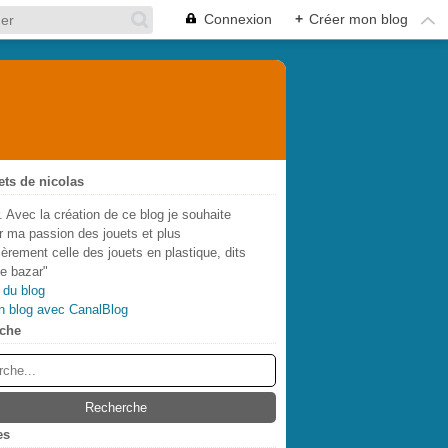
Connexion
+
Créer mon blog
ets de nicolas
. Avec la création de ce blog je souhaite
r ma passion des jouets et plus
lièrement celle des jouets en plastique, dits
de bazar"
 du blog
n blog avec CanalBlog
che
es