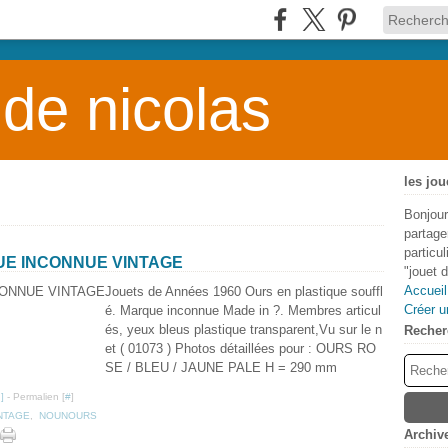
 de nicolas
les jou
Bonjour
partage
particu
UE INCONNUE VINTAGE
"jouet 
Accueil
Jouets de Années 1960 Ours en plastique souffl
Créer u
é. Marque inconnue Made in ?. Membres articul
és, yeux bleus plastique transparent,Vu sur le n
Recher
et ( 01073 ) Photos détaillées pour : OURS RO
SE / BLEU / JAUNE PALE H = 290 mm
…
]
- Permalien [
#
]
NTAGE
,
NOUNOURS
Archiv