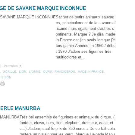
AGE DE SAVANE MARQUE INCONNUE
Sachet de petits animaux sauvag
es, principalement de la savane af
ricaine mais également d'autres c
ontinents. Marque ? Je dirai made
in France car j'en avais lorsque j'é
tais gamin.Années fin 1960 / débu
t 1970 J'adore ses figurines très
multicolores et...
…
]
- Permalien [
#
]
,
GORILLE
,
LION
,
LIONNE
,
OURS
,
RHINOCEROS
,
MADE IN FRANCE
,
,
BISON
NERLE MANURBA
Très bel ensemble de figurines et animaux du cirque. (
fanfare, clown, ours, lion, elephant, dresseur, cage, et
c...) J'adore, sauf le prix de 250 euros…De ce fait cela
restera un plaisir pour les yeux. Marque Heinerle Manu