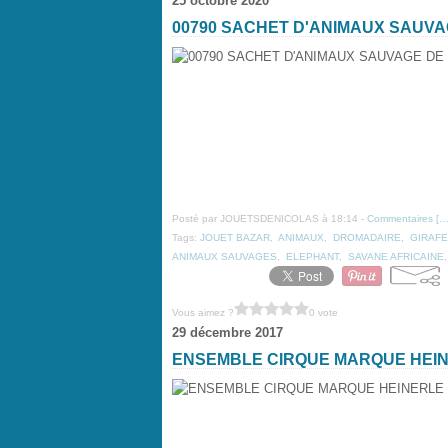
25 octobre 2020
00790 SACHET D'ANIMAUX SAUV
Posté par JOUETSDENICOLAS à 18:14 -
Commentaires [
Tags:
JOUET BAZAR
,
ANIMAUX
,
DROMADAIRE
,
GIRAFE
ANIMAUX SAUVAGES
,
ELEPHANT
,
SAVANE AFRICAINE
Vous aimez ?
0 vote
29 décembre 2017
ENSEMBLE CIRQUE MARQUE HEI