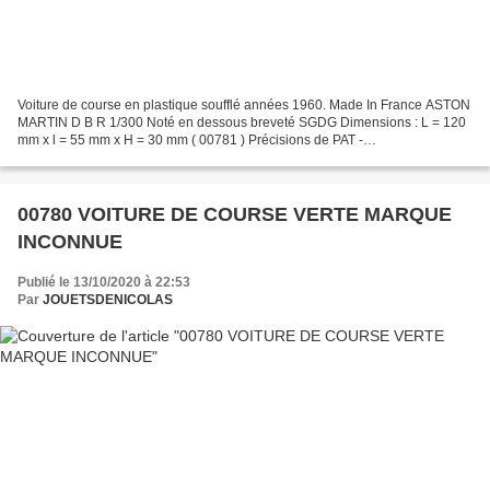
Voiture de course en plastique soufflé années 1960. Made In France ASTON
MARTIN D B R 1/300 Noté en dessous breveté SGDG Dimensions : L = 120
mm x l = 55 mm x H = 30 mm ( 00781 ) Précisions de PAT -
http://lebazardepat.over-blog.com/ : Certaines ont été...
00780 VOITURE DE COURSE VERTE MARQUE
INCONNUE
Publié le 13/10/2020 à 22:53
Par
JOUETSDENICOLAS