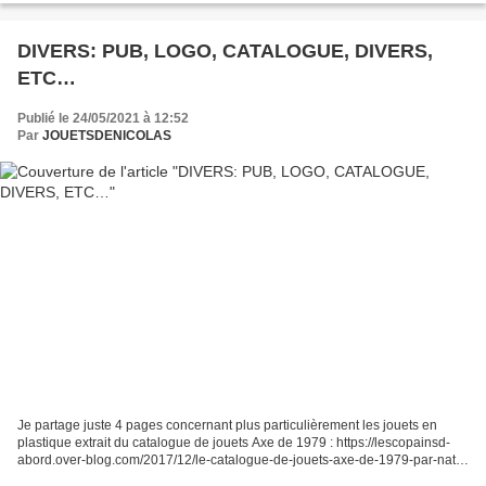
DIVERS: PUB, LOGO, CATALOGUE, DIVERS,
ETC…
Publié le 24/05/2021 à 12:52
Par
JOUETSDENICOLAS
Je partage juste 4 pages concernant plus particulièrement les jouets en
plastique extrait du catalogue de jouets Axe de 1979 : https://lescopainsd-
abord.over-blog.com/2017/12/le-catalogue-de-jouets-axe-de-1979-par-nath-
didile.html ( 01000 ) . Je vous...