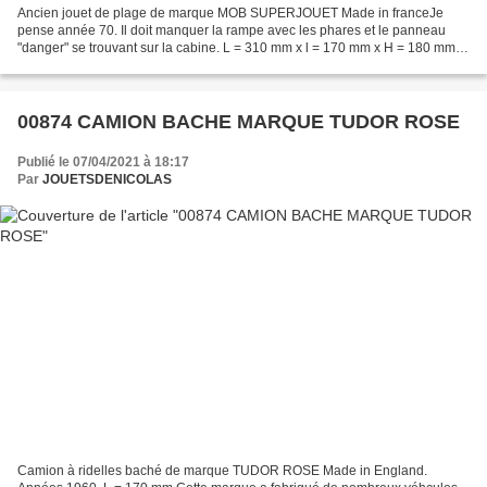
Ancien jouet de plage de marque MOB SUPERJOUET Made in franceJe
pense année 70. Il doit manquer la rampe avec les phares et le panneau
"danger" se trouvant sur la cabine. L = 310 mm x l = 170 mm x H = 180 mm
Poides 500 gr ( 00899 ) Vu sur le net
00874 CAMION BACHE MARQUE TUDOR ROSE
Publié le 07/04/2021 à 18:17
Par
JOUETSDENICOLAS
Camion à ridelles baché de marque TUDOR ROSE Made in England.