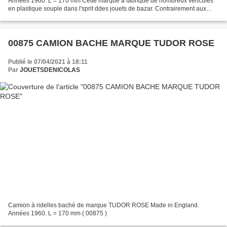
Années 1960. L = 170 mm Cette marque a fabriqué de nombreux véhcules
en plastique souple dans l'sprit ddes jouets de bazar. Contrairement aux
jouets de bazar Français TUDOR ROSE vendait certains...
00875 CAMION BACHE MARQUE TUDOR ROSE
Publié le 07/04/2021 à 18:11
Par
JOUETSDENICOLAS
Camion à ridelles baché de marque TUDOR ROSE Made in England.
Années 1960. L = 170 mm ( 00875 )