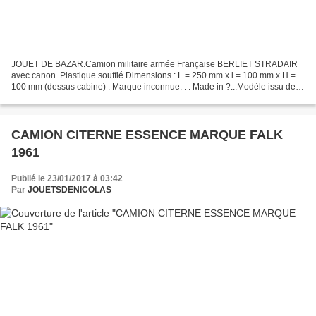
JOUET DE BAZAR.Camion militaire armée Française BERLIET STRADAIR
avec canon. Plastique soufflé Dimensions : L = 250 mm x l = 100 mm x H =
100 mm (dessus cabine) . Marque inconnue. . . Made in ?...Modèle issu de
ma collection. Si quelqu'un a des infos...
CAMION CITERNE ESSENCE MARQUE FALK
1961
Publié le 23/01/2017 à 03:42
Par
JOUETSDENICOLAS