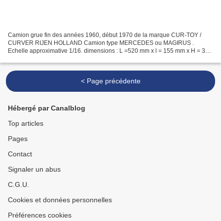
Camion grue fin des années 1960, début 1970 de la marque CUR-TOY /
CURVER RIJEN HOLLAND Camion type MERCEDES ou MAGIRUS .
Echelle approximative 1/16. dimensions : L =520 mm x l = 155 mm x H = 300
mm. hauteur grue levée, à la flèche : 500 mm. ( 00656...
< Page précédente
Hébergé par Canalblog
Top articles
Pages
Contact
Signaler un abus
C.G.U.
Cookies et données personnelles
Préférences cookies