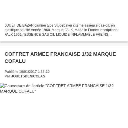
JOUET DE BAZAR camion type Studebaker citerne essence gas-oil, en
plastique soufflé.Année 1960. Marque FALK, Made in France Inscriptions :
FALK 1961 / ESSENCE GAS OIL LIQUIDE INFLAMMABLE FREINS
PUISSANTS . Dimensions : L = 390 mm l = 130 mm H= 125 mm...
COFFRET ARMEE FRANCAISE 1/32 MARQUE
COFALU
Publié le 19/01/2017 à 22:20
Par
JOUETSDENICOLAS