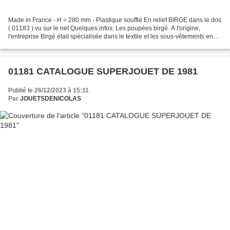
Made in France - H = 280 mm - Plastique soufflé En relief BIRGE dans le dos
( 01183 ) vu sur le net Quelques infos: Les poupées birgé. A l'origine,
l'entreprise Birgé était spécialisée dans le textile et les sous-vêtements en
toile des Vosges à Neufchâteau....
01181 CATALOGUE SUPERJOUET DE 1981
Publié le 26/12/2023 à 15:11
Par
JOUETSDENICOLAS