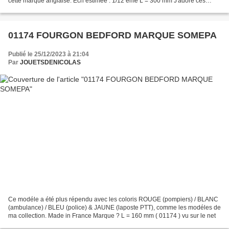
cette marque anglaise. Ech estimée : 1/12 eme L = 300 mm J'adore ces
dessins. ( 01176 ) vu sur le net
01174 FOURGON BEDFORD MARQUE SOMEPA
Publié le 25/12/2023 à 21:04
Par
JOUETSDENICOLAS
Ce modéle a été plus répendu avec les coloris ROUGE (pompiers) / BLANC
(ambulance) / BLEU (police) & JAUNE (laposte PTT), comme les modéles de
ma collection. Made in France Marque ? L = 160 mm ( 01174 ) vu sur le net