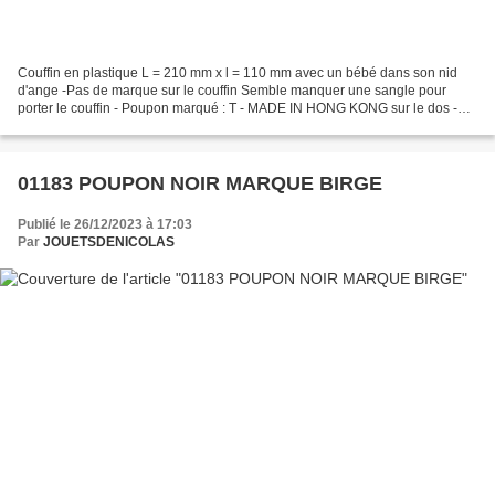
Couffin en plastique L = 210 mm x l = 110 mm avec un bébé dans son nid
d'ange -Pas de marque sur le couffin Semble manquer une sangle pour
porter le couffin - Poupon marqué : T - MADE IN HONG KONG sur le dos -
Pour moi, le couffin et le baigneur ne doivent...
01183 POUPON NOIR MARQUE BIRGE
Publié le 26/12/2023 à 17:03
Par
JOUETSDENICOLAS