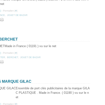
 net
…
]
- Permalien [
#
]
ANCE
,
JOUET DE BAZAR
 BERCHET
Made in France ( 01191 ) vu sur le net
…
]
- Permalien [
#
]
STER
,
BERCHET
,
JOUET DE BAZAR
ES MARQUE GILAC
Ensemble de port clés publicitaires de la marque GILA
C PLASTIQUE . Made in France. ( 01190 ) vu sur le n
et
…
]
- Permalien [
#
]