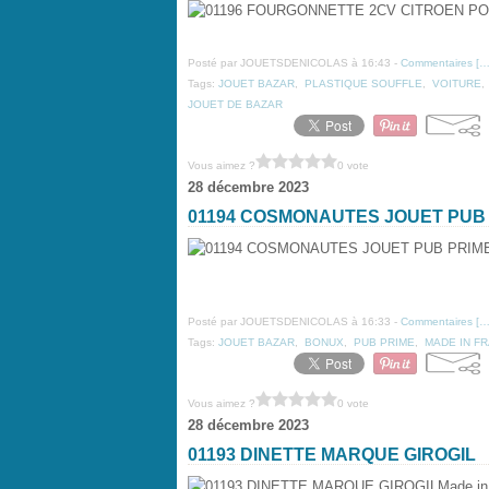
Posté par JOUETSDENICOLAS à 16:43 -
Commentaires [
Tags:
JOUET BAZAR
,
PLASTIQUE SOUFFLE
,
VOITURE
JOUET DE BAZAR
Vous aimez ?
0 vote
28 décembre 2023
01194 COSMONAUTES JOUET PUB
Posté par JOUETSDENICOLAS à 16:33 -
Commentaires [
Tags:
JOUET BAZAR
,
BONUX
,
PUB PRIME
,
MADE IN F
Vous aimez ?
0 vote
28 décembre 2023
01193 DINETTE MARQUE GIROGIL
Made in