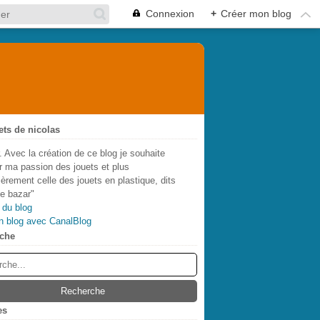
Connexion
+
Créer mon blog
ets de nicolas
. Avec la création de ce blog je souhaite
r ma passion des jouets et plus
lièrement celle des jouets en plastique, dits
de bazar"
 du blog
n blog avec CanalBlog
che
es