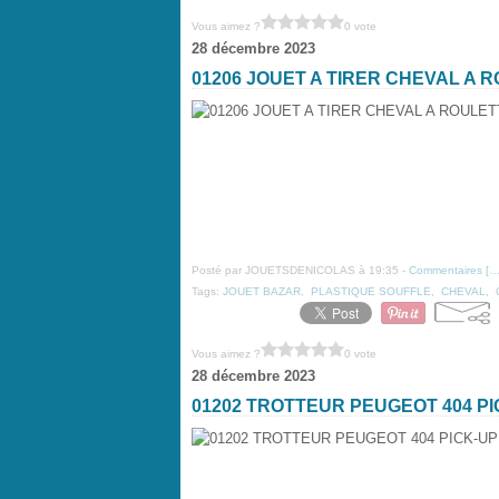
Vous aimez ?
0 vote
28 décembre 2023
01206 JOUET A TIRER CHEVAL A
Posté par JOUETSDENICOLAS à 19:35 -
Commentaires [
Tags:
JOUET BAZAR
,
PLASTIQUE SOUFFLE
,
CHEVAL
,
Vous aimez ?
0 vote
28 décembre 2023
01202 TROTTEUR PEUGEOT 404 P