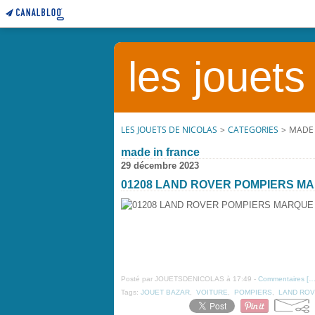
les jouets
LES JOUETS DE NICOLAS
>
CATEGORIES
>
MADE 
made in france
29 décembre 2023
01208 LAND ROVER POMPIERS M
Posté par JOUETSDENICOLAS à 17:49 -
Commentaires [
Tags:
JOUET BAZAR
,
VOITURE
,
POMPIERS
,
LAND RO