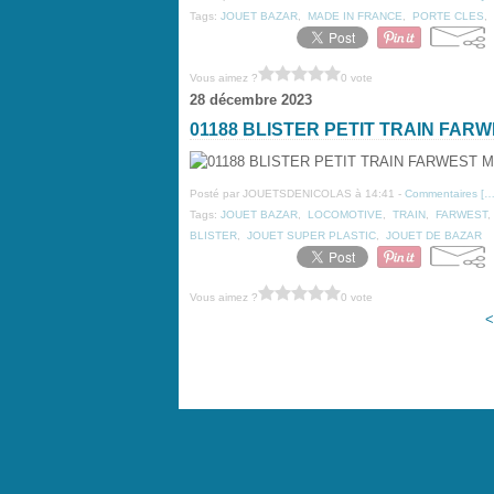
Tags:
JOUET BAZAR
,
MADE IN FRANCE
,
PORTE CLES
,
Vous aimez ?
0 vote
28 décembre 2023
01188 BLISTER PETIT TRAIN FA
Posté par JOUETSDENICOLAS à 14:41 -
Commentaires [
Tags:
JOUET BAZAR
,
LOCOMOTIVE
,
TRAIN
,
FARWEST
BLISTER
,
JOUET SUPER PLASTIC
,
JOUET DE BAZAR
Vous aimez ?
0 vote
<