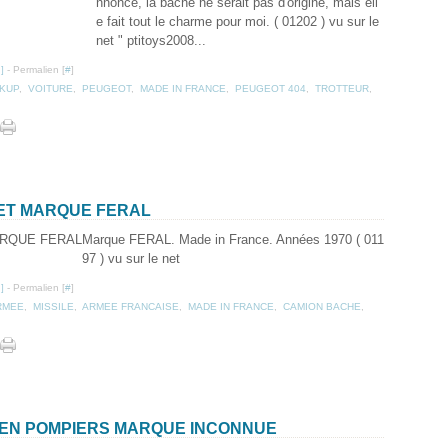
nnonce, la bache ne serait pas d'origine, mais ell
e fait tout le charme pour moi. ( 01202 ) vu sur le
net " ptitoys2008...
…
]
- Permalien [
#
]
CKUP
,
VOITURE
,
PEUGEOT
,
MADE IN FRANCE
,
PEUGEOT 404
,
TROTTEUR
,
IET MARQUE FERAL
Marque FERAL. Made in France. Années 1970 ( 011
97 ) vu sur le net
…
]
- Permalien [
#
]
RMEE
,
MISSILE
,
ARMEE FRANCAISE
,
MADE IN FRANCE
,
CAMION BACHE
,
OEN POMPIERS MARQUE INCONNUE