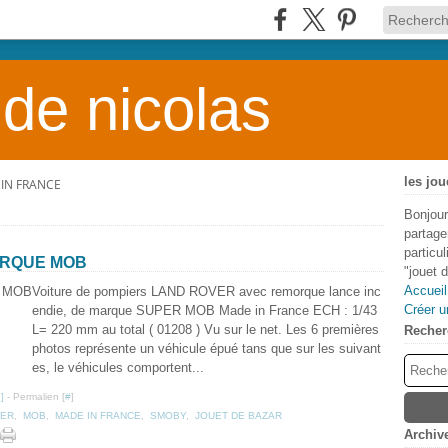
 de nicolas
les jou
IN FRANCE
Bonjour
partage
particu
ARQUE MOB
"jouet 
Accueil
Voiture de pompiers LAND ROVER avec remorque lance inc
Créer u
endie, de marque SUPER MOB Made in France ECH : 1/43
L= 220 mm au total ( 01208 ) Vu sur le net. Les 6 premières
Recher
photos représente un véhicule épué tans que sur les suivant
es, le véhicules comportent...
…
]
- Permalien [
#
]
VER
,
MOB
,
MADE IN FRANCE
,
SMOBY
,
JOUET DE BAZAR
Archiv