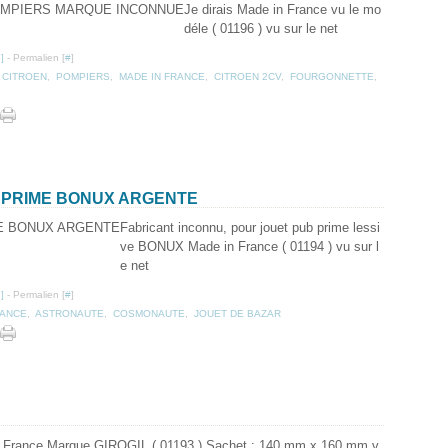
Je dirais Made in France vu le mo
déle ( 01196 ) vu sur le net
…
]
- Permalien [
#
]
,
CITROEN
,
POMPIERS
,
MADE IN FRANCE
,
CITROEN 2CV
,
FOURGONNETTE
,
 PRIME BONUX ARGENTE
Fabricant inconnu, pour jouet pub prime lessi
ve BONUX Made in France ( 01194 ) vu sur l
e net
…
]
- Permalien [
#
]
RANCE
,
ASTRONAUTE
,
COSMONAUTE
,
JOUET DE BAZAR
 France Marque GIROGIL ( 01193 ) Sachet : 140 mm x 160 mm v