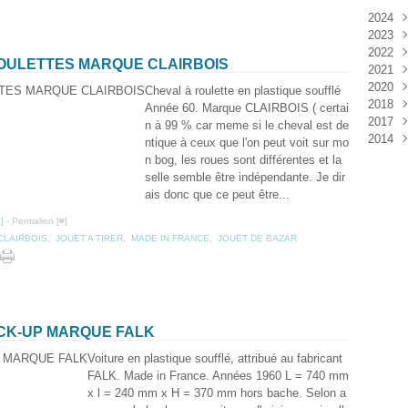
2024
2023
Janv
2022
Déc
 ROULETTES MARQUE CLAIRBOIS
2021
Janv
2020
Nov
Cheval à roulette en plastique soufflé
2018
Oct
Déc
Année 60. Marque CLAIRBOIS ( certai
2017
Sep
Nov
Janv
n à 99 % car meme si le cheval est de
2014
Aoû
Oct
Déc
ntique à ceux que l'on peut voit sur mo
Juil
Sep
Nov
Déc
n bog, les roues sont différentes et la
Juin
Aoû
Oct
selle semble être indépendante. Je dir
Mai
Juil
Sep
ais donc que ce peut être...
Avri
Aoû
…
]
- Permalien [
#
]
Mar
Juil
CLAIRBOIS
,
JOUET A TIRER
,
MADE IN FRANCE
,
JOUET DE BAZAR
Janv
Juin
Mai
Mar
Févr
Janv
ICK-UP MARQUE FALK
Voiture en plastique soufflé, attribué au fabricant
FALK. Made in France. Années 1960 L = 740 mm
x l = 240 mm x H = 370 mm hors bache. Selon a