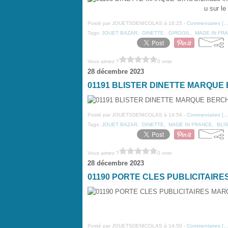
u sur le
Posté par JOUETSDENICOLAS à 16:25 -
Commentaires [
Tags:
JOUET BAZAR
,
DINETTE
,
GIROGIL
,
MADE IN FR
Vous aimez ?
0 vote
28 décembre 2023
01191 BLISTER DINETTE MARQUE
Posté par JOUETSDENICOLAS à 14:54 -
Commentaires [
Tags:
JOUET BAZAR
,
DINETTE
,
MADE IN FRANCE
,
BLI
Vous aimez ?
0 vote
28 décembre 2023
01190 PORTE CLES PUBLICITAIR
Posté par JOUETSDENICOLAS à 14:50 -
Commentaires [