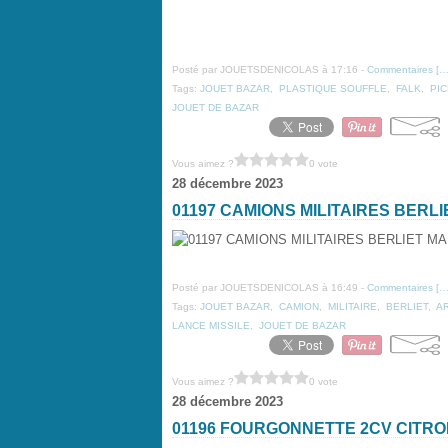
Posté par JOUETSDENICOLAS à 17:16 -
Commentaires [
Tags:
JOUET BAZAR
,
PLASTIQUE SOUFFLE
,
FALK
,
PI
JOUET DE BAZAR
Vous aimez ?
0 vote
28 décembre 2023
01197 CAMIONS MILITAIRES BERL
Posté par JOUETSDENICOLAS à 16:49 -
Commentaires [
Tags:
JOUET BAZAR
,
CAMION
,
MILITAIRE
,
BERLIET
,
A
LANCE MISSILE
,
JOUET DE BAZAR
Vous aimez ?
0 vote
28 décembre 2023
01196 FOURGONNETTE 2CV CITR