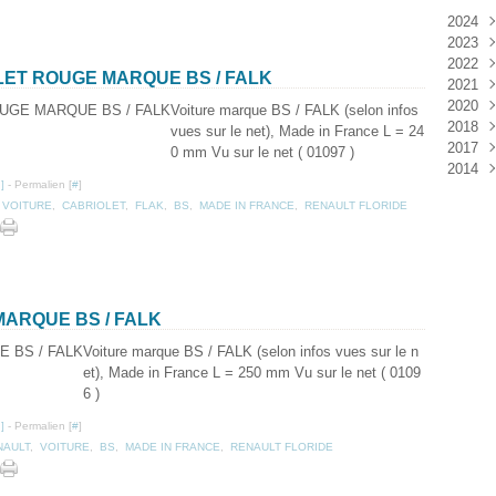
2024
2023
Janv
2022
Déc
LET ROUGE MARQUE BS / FALK
2021
Janv
2020
Nov
Voiture marque BS / FALK (selon infos
2018
Oct
Déc
vues sur le net), Made in France L = 24
2017
Sep
Nov
Janv
0 mm Vu sur le net ( 01097 )
2014
Aoû
Oct
Déc
…
]
- Permalien [
#
]
Juil
Sep
Nov
Déc
,
VOITURE
,
CABRIOLET
,
FLAK
,
BS
,
MADE IN FRANCE
,
RENAULT FLORIDE
Juin
Aoû
Oct
Mai
Juil
Sep
Avri
Aoû
Mar
Juil
Janv
Juin
Mai
MARQUE BS / FALK
Mar
Voiture marque BS / FALK (selon infos vues sur le n
Févr
et), Made in France L = 250 mm Vu sur le net ( 0109
Janv
6 )
…
]
- Permalien [
#
]
NAULT
,
VOITURE
,
BS
,
MADE IN FRANCE
,
RENAULT FLORIDE