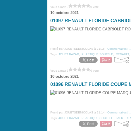
Vous aimez ?
0 vote
10 octobre 2021
01097 RENAULT FLORIDE CABRIO
Posté par JOUETSDENICOLAS à 21:16 -
Commentaires [
Tags:
JOUET BAZAR
,
PLASTIQUE SOUFFLE
,
RENAULT
Vous aimez ?
0 vote
10 octobre 2021
01096 RENAULT FLORIDE COUPE 
Posté par JOUETSDENICOLAS à 21:14 -
Commentaires [
Tags:
JOUET BAZAR
,
PLASTIQUE SOUFFLE
,
FALK
,
RE