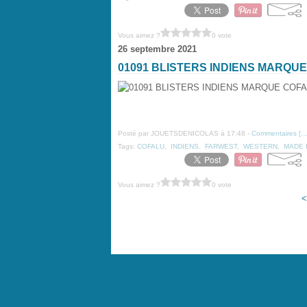
Vous aimez ?
0 vote
26 septembre 2021
01091 BLISTERS INDIENS MARQU
Posté par JOUETSDENICOLAS à 17:48 -
Commentaires [
Tags:
COFALU
,
INDIENS
,
FARWEST
,
WESTERN
,
MADE 
Vous aimez ?
0 vote
<