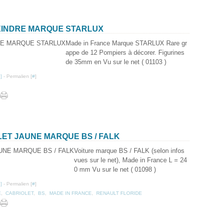
 PEINDRE MARQUE STARLUX
Made in France Marque STARLUX Rare gr
appe de 12 Pompiers à décorer. Figurines
de 35mm en Vu sur le net ( 01103 )
…
]
- Permalien [
#
]
LET JAUNE MARQUE BS / FALK
Voiture marque BS / FALK (selon infos
vues sur le net), Made in France L = 24
0 mm Vu sur le net ( 01098 )
…
]
- Permalien [
#
]
E
,
CABRIOLET
,
BS
,
MADE IN FRANCE
,
RENAULT FLORIDE