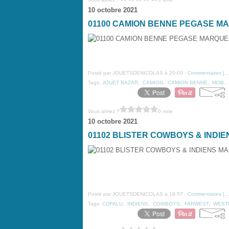
10 octobre 2021
01100 CAMION BENNE PEGASE M
Posté par JOUETSDENICOLAS à 20:00 -
Commentaires [
Tags:
JOUET BAZAR
,
CAMION
,
CAMION BENNE
,
MOB
,
Vous aimez ?
0 vote
10 octobre 2021
01102 BLISTER COWBOYS & INDI
Posté par JOUETSDENICOLAS à 19:57 -
Commentaires [
Tags:
COFALU
,
INDIENS
,
COWBOYS
,
FARWEST
,
WEST