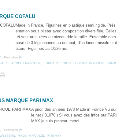
ARQUE COFALU
Made in France. Figurines en plastique semi rigide. Prés
entation sous blister avec composition diversifiée. Celles
-ci sont articulées au niveau dde la taille. Ensemble com
posé de 3 légionnaires au combat, d'un lance missile et d
écors. Figurines au 1/32ème...
…
]
- Permalien [
#
]
NAIRE
,
ARMEE FRANCAISE
,
FOREIGN LEGION
,
LEGION ETRANGERE
,
MADE
NS MARQUE PARI MAX
A priori des années 1970 Made in France Vu sur
le net ( 01076 ) Si vous avez des infos sur PARI
MAX je suis preneur. merci
…
]
- Permalien [
#
]
WESTERN
,
MADE IN FRANCE
,
PARI MAX