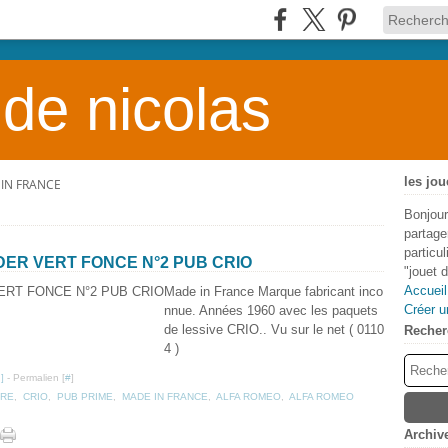
 de nicolas
les jou
IN FRANCE
Bonjour
partage
particu
IDER VERT FONCE N°2 PUB CRIO
"jouet 
Accueil
Made in France Marque fabricant inco
Créer u
nnue. Années 1960 avec les paquets
de lessive CRIO.. Vu sur le net ( 0110
Recher
4 )
…
]
- Permalien [
#
]
URE
,
CRIO
,
PUB PRIME
,
MADE IN FRANCE
,
ALFA ROMEO
,
ALFA ROMEO
Archiv