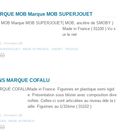
ARQUE MOB Marque MOB SUPERJOUET
( MOB, ancétre de SMOBY )
Made in France ( 01100 ) Vu s
ur le net
…
]
- Permalien [
#
]
SUPERJOUET
,
MADE IN FRANCE
,
SMOBY
,
PEGASE
ENS MARQUE COFALU
Made in France. Figurines en plastique semi rigid
e. Présentation sous blister avec composition dive
rsifiée. Celles-ci sont articulées au niveau dde la t
aille. Figurines au 1/32ème ( 01102 )
…
]
- Permalien [
#
]
ERN
,
MADE IN FRANCE