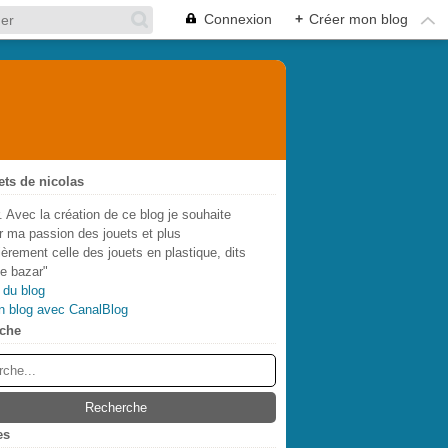
Connexion
+
Créer mon blog
ets de nicolas
. Avec la création de ce blog je souhaite
r ma passion des jouets et plus
lièrement celle des jouets en plastique, dits
de bazar"
 du blog
n blog avec CanalBlog
che
es