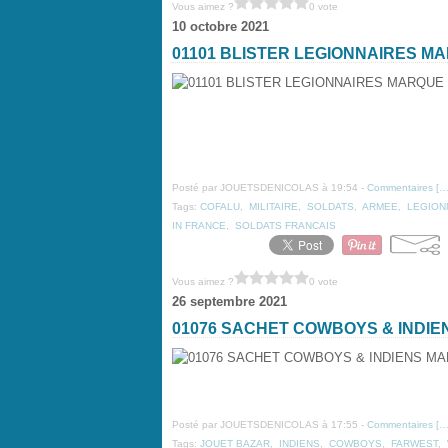
Vous aimez ?
0 vote
10 octobre 2021
01101 BLISTER LEGIONNAIRES M
Posté par JOUETSDENICOLAS à 19:54 -
Commentaires [
Tags:
COFALU
,
MILITAIRE
,
SOLDATS
,
ARMEE
,
LEGION
IN FRANCE
,
SOLDATS FRANCAIS
Vous aimez ?
0 vote
26 septembre 2021
01076 SACHET COWBOYS & INDIE
Posté par JOUETSDENICOLAS à 17:55 -
Commentaires [
Tags:
JOUET BAZAR
,
INDIENS
,
COWBOYS
,
FARWEST
,