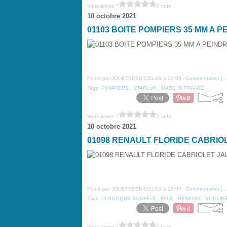
Vous aimez ?
0 vote
10 octobre 2021
01103 BOITE POMPIERS 35 MM A
Posté par JOUETSDENICOLAS à 20:08 -
Commentaires [
Tags:
POMPIERS
,
STARLUX
,
MADE IN FRANCE
Vous aimez ?
0 vote
10 octobre 2021
01098 RENAULT FLORIDE CABRIO
Posté par JOUETSDENICOLAS à 20:05 -
Commentaires [
Tags:
PLASTIQUE SOUFFLE
,
FALK
,
RENAULT
,
VOITUR
Vous aimez ?
0 vote