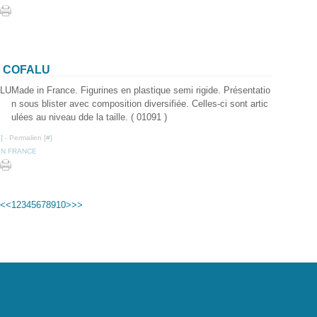
E COFALU
Made in France. Figurines en plastique semi rigide. Présentatio
n sous blister avec composition diversifiée. Celles-ci sont artic
ulées au niveau dde la taille. ( 01091 )
…
]
- Permalien [
#
]
IN FRANCE
20
30
40
<
<
1
2
3
4
5
6
7
8
9
10
>
>>