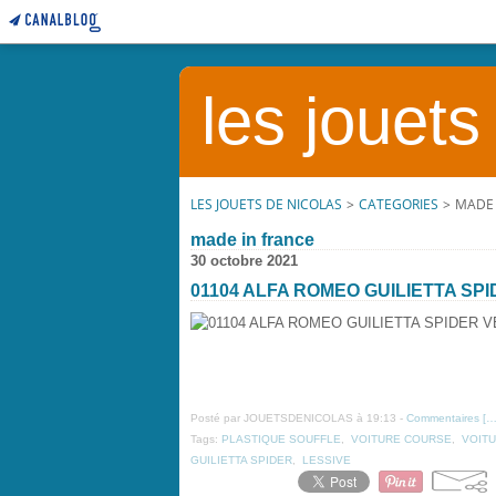
les jouets
LES JOUETS DE NICOLAS
>
CATEGORIES
>
MADE 
made in france
30 octobre 2021
01104 ALFA ROMEO GUILIETTA SP
Posté par JOUETSDENICOLAS à 19:13 -
Commentaires [
Tags:
PLASTIQUE SOUFFLE
,
VOITURE COURSE
,
VOIT
GUILIETTA SPIDER
,
LESSIVE